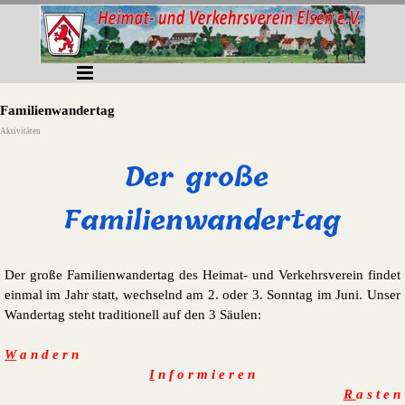
Direkt zum Seiteninhalt
Menü überspringen
Familienwandertag
Aktivitäten
Der große 
Familienwandertag
Der große Familienwandertag des Heimat- und Verkehrsverein findet
einmal im Jahr statt, wechselnd am 2. oder 3. Sonntag im Juni. Unser
Wandertag steht traditionell auf den 3 Säulen:
W
a n d e r n
I
n f o r m i e r e n
R
a s t e n