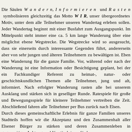
Die Säulen
W a n d e r n
,
I n f o r m i e r e n
und
R a s t e n
symbolisieren gleichzeitig das Motto
W I R
, unser übergeordnetes
Motiv, unter dem alle Teilnehmer unseren Wandertag erleben sollen.
Jeder Wandertag beginnt mit einer Busfahrt zum Ausgangspunkt. Im
Mittelpunkt steht immer eine ca. 5 km lange Wanderung über eine
möglichst ebene Wegstrecke. Die Wegstrecke wird so ausgesucht,
dass sie einerseits durch interessante Gegenden führt, andererseits
aber von sehr jungen und älteren Teilnehmern zu bewältigen ist. Eben
eine Wanderung für die ganze Familie. Vor, während oder nach der
Wanderung ist eine Information oder Besichtigung geplant, bei der
ein Fachkundiger Referent zu heimat-, natur- oder
geschichtskundlichen Themen alle Teilnehmer, jung und alt,
informiert. Nach erfolgter Wanderung rasten alle bei unserem
Ausklang und stärken sich in geselliger Runde. Ratespiele für große
und Bewegungsspiele für kleinere Teilnehmer vertreiben die Zeit.
Abschließend fahren alle Teilnehmer per Bus zurück nach Elsen.
Durch dieses gemeinschaftliche Erlebnis für ganze Familien unseres
Stadtteils hoffen wir die Akzeptanz und den Zusammenhalt aller
Elsener Bürger zu stärken und deren Zusammenleben in