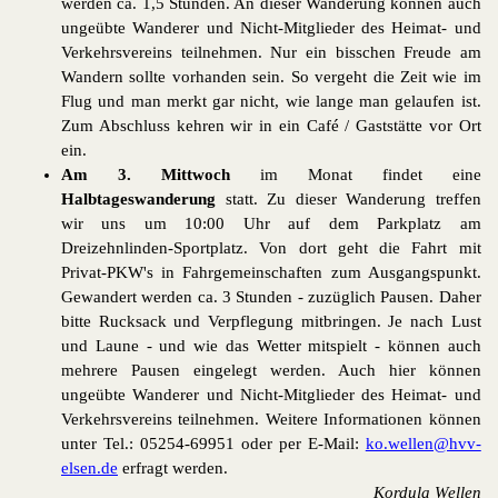
werden ca. 1,5 Stunden. An dieser Wanderung können auch
ungeübte Wanderer und Nicht-Mitglieder des Heimat- und
Verkehrsvereins teilnehmen. Nur ein bisschen Freude am
Wandern sollte vorhanden sein. So vergeht die Zeit wie im
Flug und man merkt gar nicht, wie lange man gelaufen ist.
Zum Abschluss kehren wir in ein Café / Gaststätte vor Ort
ein.
Am 3. Mittwoch
im Monat findet eine
Halbtageswanderung
statt. Zu dieser Wanderung treffen
wir uns um 10:00 Uhr auf dem Parkplatz am
Dreizehnlinden-Sportplatz. Von dort geht die Fahrt mit
Privat-PKW's in Fahrgemeinschaften zum Ausgangspunkt.
Gewandert werden ca. 3 Stunden - zuzüglich Pausen. Daher
bitte Rucksack und Verpflegung mitbringen. Je nach Lust
und Laune - und wie das Wetter mitspielt - können auch
mehrere Pausen eingelegt werden. Auch hier können
ungeübte Wanderer und Nicht-Mitglieder des Heimat- und
Verkehrsvereins teilnehmen. Weitere Informationen können
unter Tel.: 05254-69951 oder per E-Mail:
ko.wellen@hvv-
elsen.de
erfragt werden.
Kordula Wellen